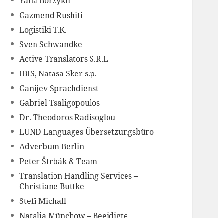
Yana Borzykh
Gazmend Rushiti
Logistiki T.K.
Sven Schwandke
Active Translators S.R.L.
IBIS, Natasa Sker s.p.
Ganijev Sprachdienst
Gabriel Tsaligopoulos
Dr. Theodoros Radisoglou
LUND Languages Übersetzungsbüro
Adverbum Berlin
Peter Štrbák & Team
Translation Handling Services –
Christiane Buttke
Stefi Michall
Natalia Münchow – Beeidigte