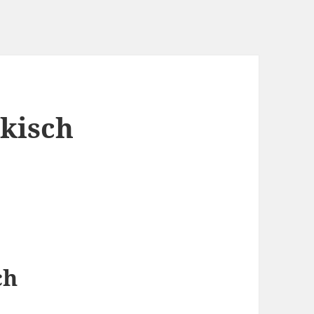
kisch
ch