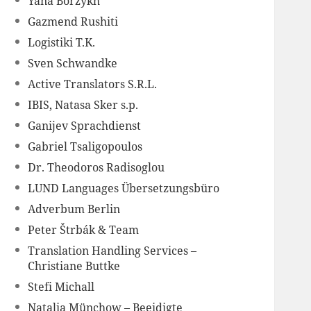
Yana Borzykh
Gazmend Rushiti
Logistiki T.K.
Sven Schwandke
Active Translators S.R.L.
IBIS, Natasa Sker s.p.
Ganijev Sprachdienst
Gabriel Tsaligopoulos
Dr. Theodoros Radisoglou
LUND Languages Übersetzungsbüro
Adverbum Berlin
Peter Štrbák & Team
Translation Handling Services –
Christiane Buttke
Stefi Michall
Natalia Münchow – Beeidigte