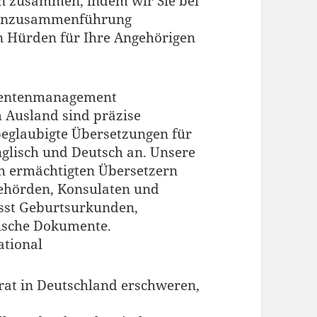
n zusammen, indem wir Sie bei
lienzusammenführung
en Hürden für Ihre Angehörigen
mentenmanagement
 Ausland sind präzise
beglaubigte Übersetzungen für
nglisch und Deutsch an. Unsere
h ermächtigten Übersetzern
Behörden, Konsulaten und
sst Geburtsurkunden,
tische Dokumente.
ational
at in Deutschland erschweren,