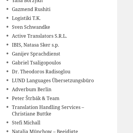
Yana Borzykh
Gazmend Rushiti
Logistiki T.K.
Sven Schwandke
Active Translators S.R.L.
IBIS, Natasa Sker s.p.
Ganijev Sprachdienst
Gabriel Tsaligopoulos
Dr. Theodoros Radisoglou
LUND Languages Übersetzungsbüro
Adverbum Berlin
Peter Štrbák & Team
Translation Handling Services –
Christiane Buttke
Stefi Michall
Natalia Münchow – Beeidigte