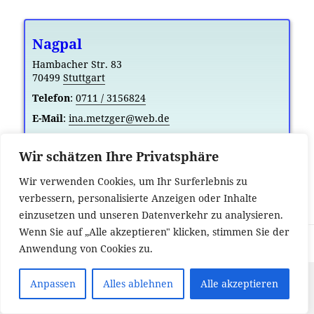
Nagpal
Hambacher Str. 83
70499
Stuttgart
Telefon
:
0711 / 3156824
E-Mail
:
ina.metzger@web.de
Website
:
https://www.nagpal.de
Wir schätzen Ihre Privatsphäre
Sprachen:
Punjabi
Karte anzeigen
|
Wir verwenden Cookies, um Ihr Surferlebnis zu
verbessern, personalisierte Anzeigen oder Inhalte
einzusetzen und unseren Datenverkehr zu analysieren.
Wenn Sie auf „Alle akzeptieren" klicken, stimmen Sie der
-
Anwendung von Cookies zu.
Anpassen
Alles ablehnen
Alle akzeptieren