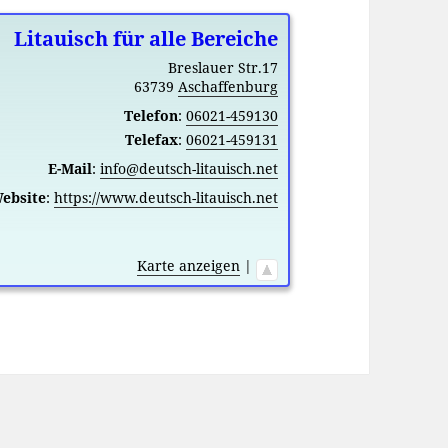
Litauisch für alle Bereiche
Breslauer Str.17
63739
Aschaffenburg
Telefon
:
06021-459130
Telefax
:
06021-459131
E-Mail
:
info@deutsch-litauisch.net
ebsite
:
https://www.deutsch-litauisch.net
Karte anzeigen
|