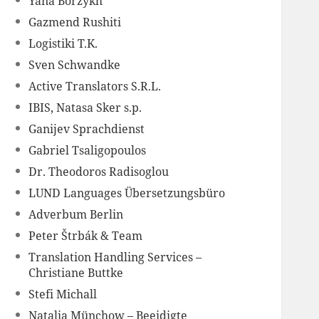
Yana Borzykh
Gazmend Rushiti
Logistiki T.K.
Sven Schwandke
Active Translators S.R.L.
IBIS, Natasa Sker s.p.
Ganijev Sprachdienst
Gabriel Tsaligopoulos
Dr. Theodoros Radisoglou
LUND Languages Übersetzungsbüro
Adverbum Berlin
Peter Štrbák & Team
Translation Handling Services –
Christiane Buttke
Stefi Michall
Natalia Münchow – Beeidigte