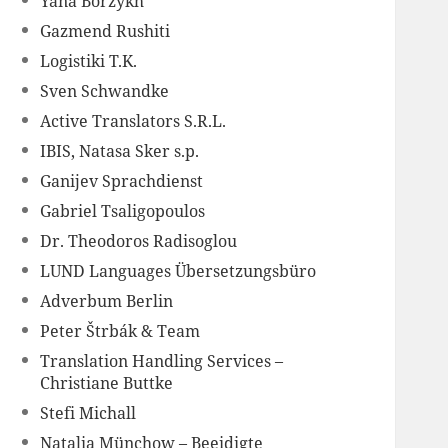
Yana Borzykh
Gazmend Rushiti
Logistiki T.K.
Sven Schwandke
Active Translators S.R.L.
IBIS, Natasa Sker s.p.
Ganijev Sprachdienst
Gabriel Tsaligopoulos
Dr. Theodoros Radisoglou
LUND Languages Übersetzungsbüro
Adverbum Berlin
Peter Štrbák & Team
Translation Handling Services –
Christiane Buttke
Stefi Michall
Natalia Münchow – Beeidigte