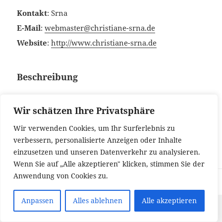
Kontakt
:
Srna
E-Mail
:
webmaster@christiane-srna.de
Website
:
http://www.christiane-srna.de
Beschreibung
Christiane Srna – Übersetzungen: Bosnisch-Deutsch,
Wir schätzen Ihre Privatsphäre
Russisch-Deutsch, Kroatisch-Deutsch, Serbisch-
Deutsch sowie Deutsch-Russisch, Deutsch-Kroatisch
Wir verwenden Cookies, um Ihr Surferlebnis zu
verbessern, personalisierte Anzeigen oder Inhalte
Sprachen:
Bosnisch
einzusetzen und unseren Datenverkehr zu analysieren.
Wenn Sie auf „Alle akzeptieren" klicken, stimmen Sie der
Anwendung von Cookies zu.
-
Anpassen
Alles ablehnen
Alle akzeptieren