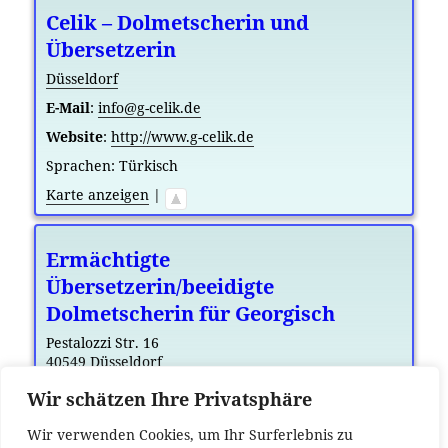
Celik – Dolmetscherin und
Übersetzerin
Düsseldorf
E-Mail
:
info@g-celik.de
Website
:
http://www.g-celik.de
Sprachen:
Türkisch
Karte anzeigen
|
Ermächtigte
Übersetzerin/beeidigte
Dolmetscherin für Georgisch
Pestalozzi Str. 16
40549
Düsseldorf
Telefon
:
0177 – 2308195
Wir schätzen Ihre Privatsphäre
E-Mail
:
Kentchadze@yahoo.de
Wir verwenden Cookies, um Ihr Surferlebnis zu